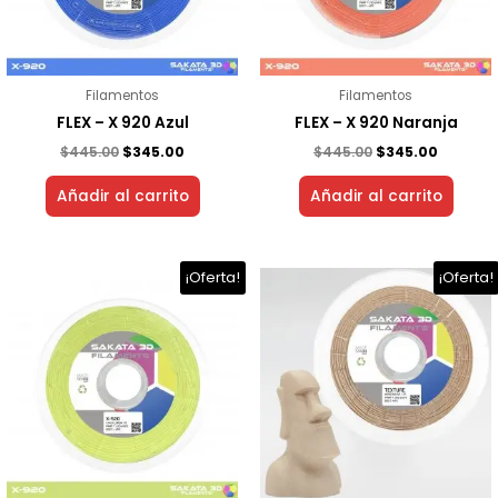
Filamentos
Filamentos
FLEX – X 920 Azul
FLEX – X 920 Naranja
$
445.00
$
345.00
$
445.00
$
345.00
Añadir al carrito
Añadir al carrito
El
El
El
El
¡Oferta!
¡Oferta!
precio
precio
precio
precio
original
actual
original
actual
era:
es:
era:
es:
$445.00.
$345.00.
$750.00.
$345.00.