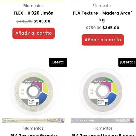
Filamentos
Filamentos
FLEX – X 920 Limón
PLA Texture – Madera Arce 1
kg.
$
445.00
$
345.00
$
750.00
$
345.00
Añadir al carrito
Añadir al carrito
El
El
El
El
¡Oferta!
¡Oferta!
precio
precio
precio
precio
original
actual
original
actual
era:
es:
era:
es:
$699.00.
$345.00.
$750.00.
$345.00.
Filamentos
Filamentos
PLA Texture – Granito
PLA Texture – Madera Blanco