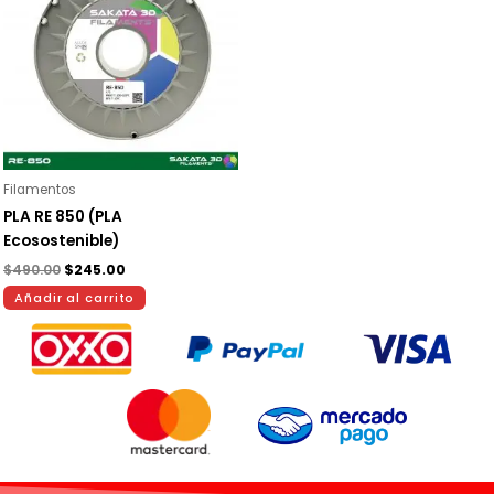
$490.00.
$245.00.
Filamentos
PLA RE 850 (PLA
Ecosostenible)
$
490.00
$
245.00
Añadir al carrito