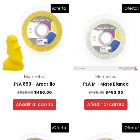
El
El
El
El
¡Oferta!
¡Oferta!
precio
precio
precio
precio
original
actual
original
actual
era:
es:
era:
es:
$699.00.
$450.00.
$735.00.
$450.00.
Filamentos
Filamentos
PLA 850 – Amarillo
PLA M – Mate Blanco
$
699.00
$
450.00
$
735.00
$
450.00
Añadir al carrito
Añadir al carrito
El
El
El
El
¡Oferta!
¡Oferta!
precio
precio
precio
precio
original
actual
original
actual