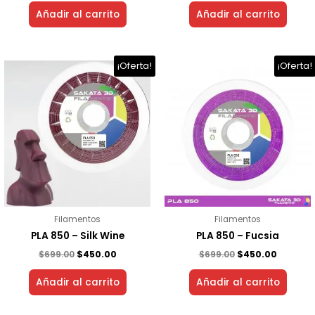
Añadir al carrito
Añadir al carrito
El
El
El
El
¡Oferta!
¡Oferta!
precio
precio
precio
precio
original
actual
original
actual
era:
es:
era:
es:
$699.00.
$450.00.
$699.00.
$450.00.
Filamentos
Filamentos
PLA 850 – Silk Wine
PLA 850 – Fucsia
$
699.00
$
450.00
$
699.00
$
450.00
Añadir al carrito
Añadir al carrito