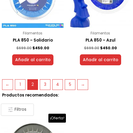
Filamentos
Filamentos
PLA 850 – Solidario
PLA 850 – Azul
$
699.00
$
450.00
$
699.00
$
450.00
Añadir al carrito
Añadir al carrito
←
1
2
3
4
5
→
Productos recomendados:
Filtros
El
El
¡Oferta!
precio
precio
original
actual
era:
es: