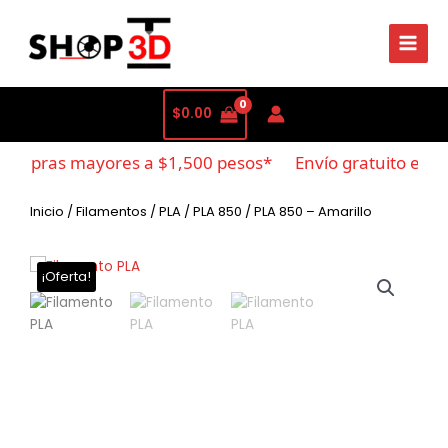
$
0.00
compras mayores a $1,500 pesos*
Envío gratuito en c
Inicio
/
Filamentos
/
PLA
/
PLA 850
/ PLA 850 – Amarillo
¡Oferta!