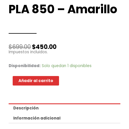
PLA 850 – Amarillo
El
El
$
699.00
$
450.00
precio
precio
Impuestos incluidos.
original
actual
era:
es:
PLA
Disponibilidad:
Solo quedan 1 disponibles
$699.00.
$450.00.
850
-
Añadir al carrito
Amarillo
cantidad
Descripción
Información adicional