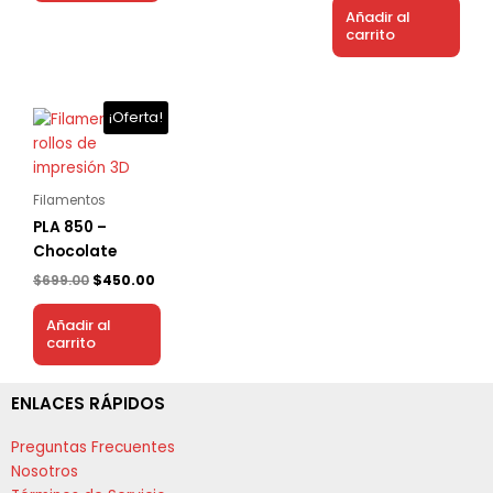
Añadir al
carrito
El
El
¡Oferta!
precio
precio
original
actual
era:
es:
$699.00.
$450.00.
Filamentos
PLA 850 –
Chocolate
$
699.00
$
450.00
Añadir al
carrito
ENLACES RÁPIDOS
Preguntas Frecuentes
Nosotros