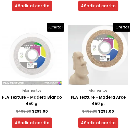
Añadir al carrito
Añadir al carrito
El
El
El
El
¡Oferta!
¡Oferta!
precio
precio
precio
precio
original
actual
original
actual
era:
es:
era:
es:
$499.00.
$299.00.
$499.00.
$299.00.
Filamentos
Filamentos
PLA Texture – Madera Blanco
PLA Texture – Madera Arce
450 g.
450 g.
$
499.00
$
299.00
$
499.00
$
299.00
Añadir al carrito
Añadir al carrito