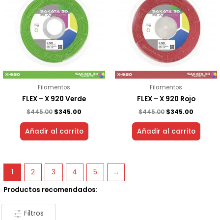
era:
es:
era:
es:
$445.00.
$345.00.
$445.00.
$345.00.
Filamentos
Filamentos
FLEX – X 920 Verde
FLEX – X 920 Rojo
$
445.00
$
345.00
$
445.00
$
345.00
Añadir al carrito
Añadir al carrito
1
2
3
4
5
→
Productos recomendados:
Filtros