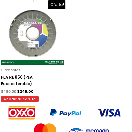
El
El
¡Oferta!
precio
precio
original
actual
era:
es:
$490.00.
$245.00.
Filamentos
PLA RE 850 (PLA
Ecosostenible)
$
490.00
$
245.00
Añadir al carrito