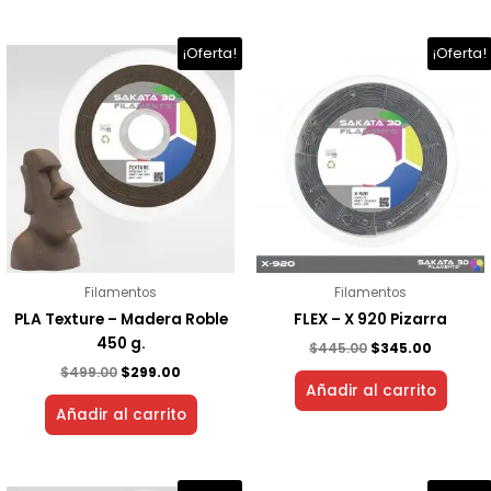
El
El
El
El
¡Oferta!
¡Oferta!
precio
precio
precio
precio
original
actual
original
actual
era:
es:
era:
es:
$499.00.
$299.00.
$445.00.
$345.00.
Filamentos
Filamentos
PLA Texture – Madera Roble
FLEX – X 920 Pizarra
450 g.
$
445.00
$
345.00
$
499.00
$
299.00
Añadir al carrito
Añadir al carrito