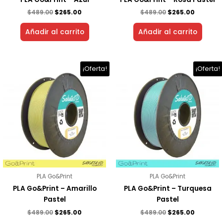
$
489.00
$
265.00
$
489.00
$
265.00
Añadir al carrito
Añadir al carrito
El
El
El
El
¡Oferta!
¡Oferta!
precio
precio
precio
precio
original
actual
original
actual
era:
es:
era:
es:
$489.00.
$265.00.
$489.00.
$265.00.
PLA Go&Print
PLA Go&Print
PLA Go&Print – Amarillo
PLA Go&Print – Turquesa
Pastel
Pastel
$
489.00
$
265.00
$
489.00
$
265.00