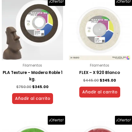
El
El
El
El
¡Oferta!
¡Oferta!
precio
precio
precio
precio
original
actual
original
actual
era:
es:
era:
es:
$750.00.
$345.00.
$445.00.
$345.00.
Filamentos
Filamentos
PLA Texture – Madera Roble 1
FLEX – X 920 Blanco
kg.
$
445.00
$
345.00
$
750.00
$
345.00
Añadir al carrito
Añadir al carrito
El
El
El
El
¡Oferta!
¡Oferta!
precio
precio
precio
precio
original
actual
original
actual