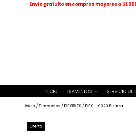
Envío gratuito en compras mayores a $1,50
INICIO
FILAMENTOS
SERVICIO DE 
Inicio
/
Filamentos
/
FLEXIBLES
/ FLEX – X 920 Pizarra
¡Oferta!