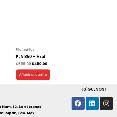
Filamentos
PLA 850 – Azul
$
699.00
$
450.00
Añadir al carrito
¡SÍGUENOS!
Facebook
Linkedi
In
 Num. 32, San Lorenzo
milolpan, Edo. Mex.