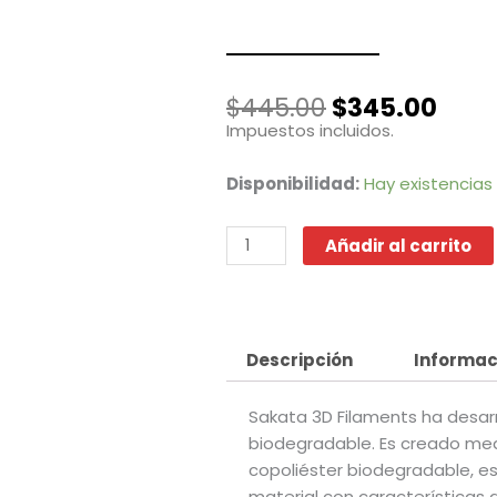
El
El
$
445.00
$
345.00
precio
prec
Impuestos incluidos.
original
actu
era:
es:
FLEX
Disponibilidad:
Hay existencias
$445.00.
$345
-
X
Añadir al carrito
920
Pizarra
cantidad
Descripción
Informac
Sakata 3D Filaments ha desar
biodegradable. Es creado med
copoliéster biodegradable, e
material con características d