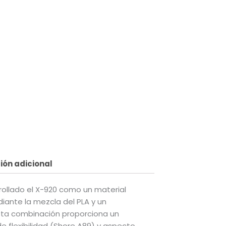
io
al
.00.
ión adicional
rollado el X-920 como un material
iante la mezcla del PLA y un
sta combinación proporciona un
e flexibilidad (Shore A89) y aspecto