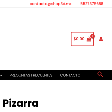
contacto@shop3d.mx
5527375688
$
0.00
Busc
PREGUNTAS FRECUENTES
CONTACTO
 Pizarra