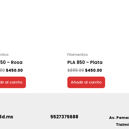
entos
Filamentos
850 – Rosa
PLA 850 – Plata
.00
$
450.00
$
699.00
$
450.00
ir al carrito
Añadir al carrito
3d.mx
5527375688
Av. Pemex
Tlalmi