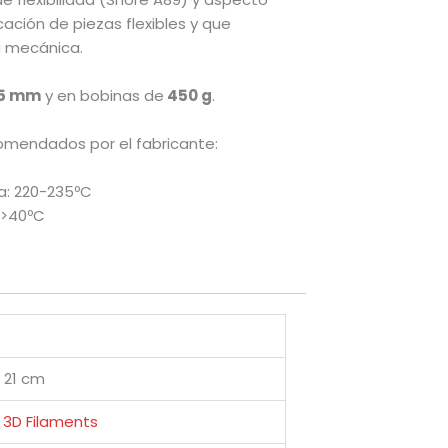
cación de piezas flexibles y que
a mecánica.
75 mm
y en bobinas de
450 g
.
omendados por el fabricante:
a: 220-235ºC
 >40ºC
× 21 cm
 3D Filaments