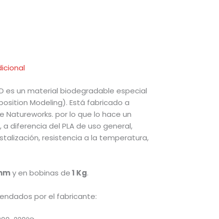
icional
3D es un material biodegradable especial
osition Modeling). Está fabricado a
de Natureworks. por lo que lo hace un
 a diferencia del PLA de uso general,
talización, resistencia a la temperatura,
 mm
y en bobinas de
1 Kg
.
ndados por el fabricante: