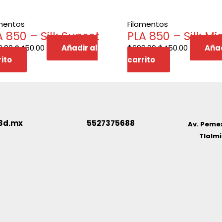
amentos
Filamentos
A 850 – Silk Sunset
PLA 850 – Silk Mi
9.00
$
450.00
Añadir al
$
699.00
$
450.00
Añad
ito
carrito
3d.mx
5527375688
Av. Pemex
Tlalmi