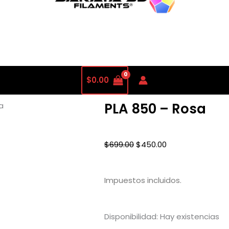
$
0.00
PLA 850 – Rosa
a
El
El
$
699.00
$
450.00
precio
precio
original
actual
Impuestos incluidos.
era:
es:
$699.00.
$450.00.
PLA
Disponibilidad:
Hay existencias
850