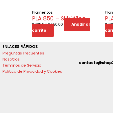
Filamentos
Fil
PLA 850 – Silk Wine
PL
$
699.00
$
450.00
Añadir al
$
69
carrito
carr
ENLACES RÁPIDOS
Preguntas Frecuentes
Nosotros
contacto@shop
Términos de Servicio
Política de Privacidad y Cookies