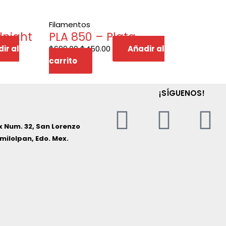
Filamentos
dnight
PLA 850 – Plata
ir al
$
699.00
$
450.00
Añadir al
carrito
¡SÍGUENOS!
Facebo
Link
I
 Num. 32, San Lorenzo
milolpan, Edo. Mex.