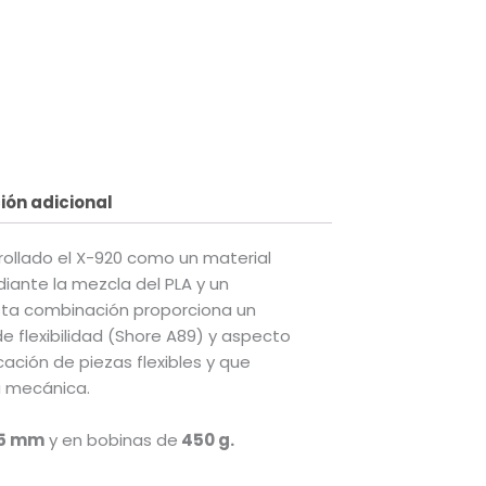
al
.00.
ión adicional
rollado el X-920 como un material
iante la mezcla del PLA y un
sta combinación proporciona un
e flexibilidad (Shore A89) y aspecto
cación de piezas flexibles y que
a mecánica.
75 mm
y en bobinas de
450 g.