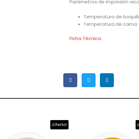
Parámetros de impresión rec
Temperatura de boquill
Temperatura de cama:
Ficha Técnica.
El
El
El
El
¡Oferta!
¡
precio
precio
precio
precio
original
actual
original
actual