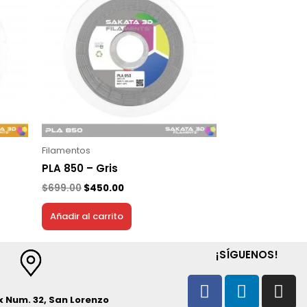
era:
es:
$699.00.
$450.00.
Filamentos
PLA 850 – Gris
$
699.00
$
450.00
Añadir al carrito
¡SÍGUENOS!
Facebook
Linkedi
In
 Num. 32, San Lorenzo