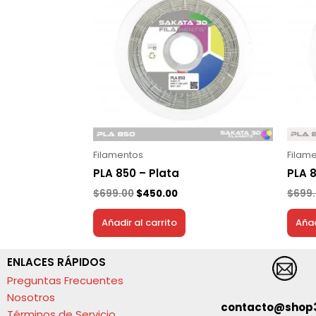
era:
es:
$699.00.
$450.00.
Filamentos
Filam
PLA 850 – Plata
PLA 8
$
699.00
$
450.00
$
699
Añadir al carrito
Añad
ENLACES RÁPIDOS
Preguntas Frecuentes
Nosotros
contacto@shop
Términos de Servicio