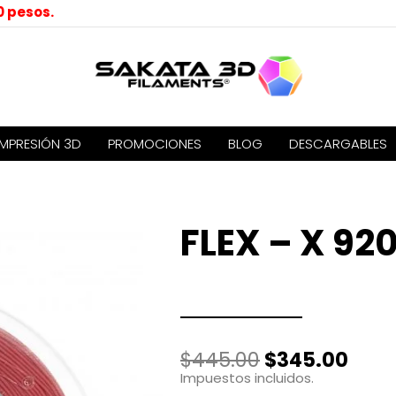
0 pesos.
IMPRESIÓN 3D
PROMOCIONES
BLOG
DESCARGABLES
FLEX – X 920
El
El
$
445.00
$
345.00
precio
prec
Impuestos incluidos.