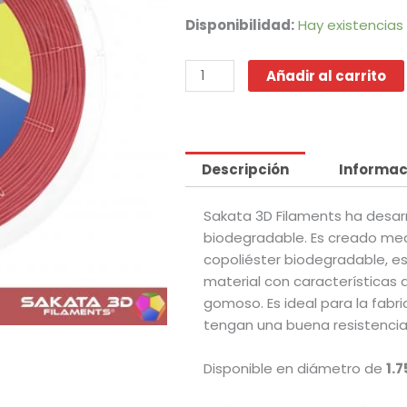
original
actu
era:
es:
FLEX
Disponibilidad:
Hay existencias
$445.00.
$345
-
X
Añadir al carrito
920
Rojo
cantidad
Descripción
Informac
Sakata 3D Filaments ha desar
biodegradable. Es creado med
copoliéster biodegradable, e
material con características d
gomoso. Es ideal para la fabri
tengan una buena resistenci
Disponible en diámetro de
1.