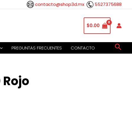
contacto@shop3d.mx
5527375688
$
0.00
Busc
PREGUNTAS FRECUENTES
CONTACTO
 Rojo
io