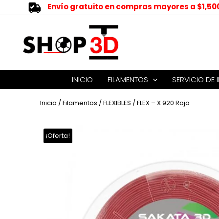
Envío gratuito en compras mayores a $1,50
INICIO
FILAMENTOS
SERVICIO DE 
Inicio
/
Filamentos
/
FLEXIBLES
/ FLEX – X 920 Rojo
¡Oferta!