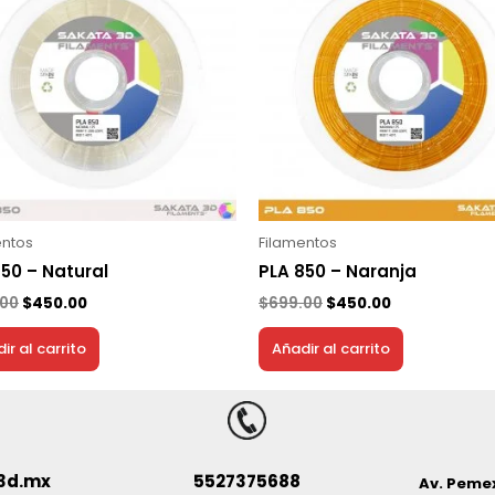
era:
es:
era:
es:
$699.00.
$450.00.
$699.00.
$450.00.
entos
Filamentos
50 – Natural
PLA 850 – Naranja
.00
$
450.00
$
699.00
$
450.00
ir al carrito
Añadir al carrito
3d.mx
5527375688
Av. Pemex