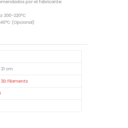
omendados por el fabricante:
a: 200-220ºC
40ºC (Opcional)
× 21 cm
 3D Filaments
0