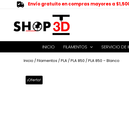
Envío gratuito en compras mayores a $1,50
INICIO
FILAMENTOS
SERVICIO DE 
Inicio
/
Filamentos
/
PLA
/
PLA 850
/ PLA 850 – Blanco
¡Oferta!