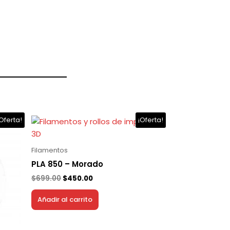
El
El
Oferta!
¡Oferta!
precio
precio
original
actual
era:
es:
Filamentos
$699.00.
$450.00.
PLA 850 – Morado
$
699.00
$
450.00
Añadir al carrito