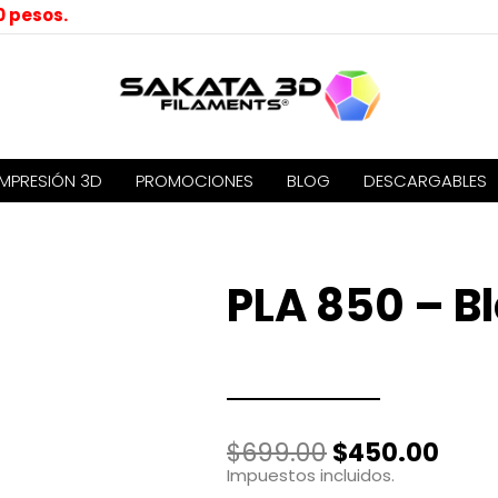
0 pesos.
IMPRESIÓN 3D
PROMOCIONES
BLOG
DESCARGABLES
PLA 850 – B
El
El
$
699.00
$
450.00
precio
prec
Impuestos incluidos.