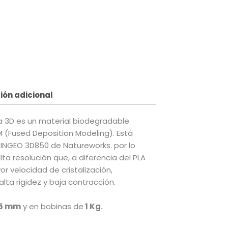
al
.00.
ión adicional
a 3D es un material biodegradable
M (Fused Deposition Modeling). Está
a INGEO 3D850 de Natureworks. por lo
ta resolución que, a diferencia del PLA
r velocidad de cristalización,
alta rigidez y baja contracción.
75 mm
y en bobinas de
1 Kg
.