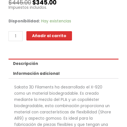
El
El
$
445.00
$
345.00
precio
precio
Impuestos incluidos.
original
actual
era:
es:
FLEX
Disponibilidad:
Hay existencias
$445.00.
$345.00.
-
X
Añadir al carrito
920
Limón
cantidad
Descripción
Información adicional
Sakata 3D Filaments ha desarrollado el X-920
como un material biodegradable. Es creado
mediante la mezcla del PLA y un copoliéster
biodegradable, esta combinación proporciona un
material con características de flexibilidad (Shore
A89) y aspecto gomoso. Es ideal para la
fabricación de piezas flexibles y que tengan una