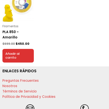
era:
es:
$699.00.
$450.00.
Filamentos
PLA 850 –
Amarillo
$
699.00
$
450.00
Añadir al
carrito
ENLACES RÁPIDOS
Preguntas Frecuentes
Nosotros
Términos de Servicio
Política de Privacidad y Cookies