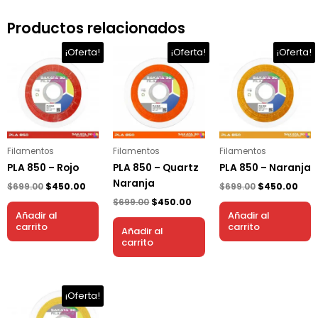
Productos relacionados
El
El
El
El
El
El
¡Oferta!
¡Oferta!
¡Oferta!
precio
precio
precio
precio
precio
prec
original
actual
original
actual
original
act
era:
es:
era:
es:
era:
es:
$699.00.
$450.00.
$699.00.
$450.00.
$699.00.
$450
Filamentos
Filamentos
Filamentos
PLA 850 – Rojo
PLA 850 – Quartz
PLA 850 – Naranja
Naranja
$
699.00
$
450.00
$
699.00
$
450.00
$
699.00
$
450.00
Añadir al
Añadir al
carrito
carrito
Añadir al
carrito
El
El
¡Oferta!
precio
precio
original
actual