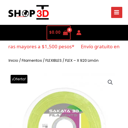
$
0.00
mpras mayores a $1,500 pesos*
Envío gratuito en com
Inicio
/
Filamentos
/
FLEXIBLES
/ FLEX – X 920 Limón
¡Oferta!