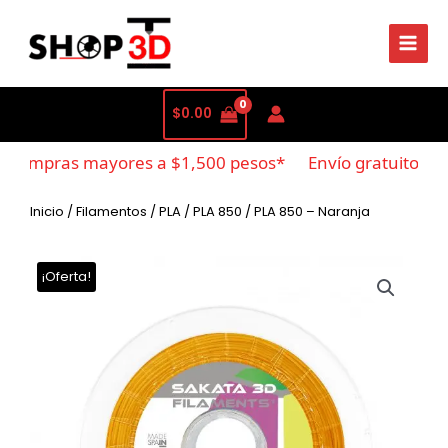
$
0.00
 compras mayores a $1,500 pesos*
Envío gratuito en 
Inicio
/
Filamentos
/
PLA
/
PLA 850
/ PLA 850 – Naranja
¡Oferta!