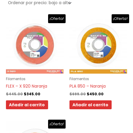
El
El
El
El
¡Oferta!
¡Oferta!
precio
precio
precio
precio
original
actual
original
actual
era:
es:
era:
es:
$445.00.
$345.00.
$699.00.
$450.00.
Filamentos
Filamentos
FLEX – X 920 Naranja
PLA 850 – Naranja
$
445.00
$
345.00
$
699.00
$
450.00
Añadir al carrito
Añadir al carrito
El
El
¡Oferta!
precio
precio
original
actual