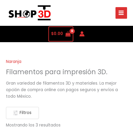
Ordenado
por
precio:
bajo
a
alto
$
0.00
Naranja
Filamentos para impresión 3D.
Gran variedad de filamentos 3D y materiales. La mejor
opción de compra online con pagos seguros y envíos a
todo México.
Filtros
Mostrando los 3 resultados