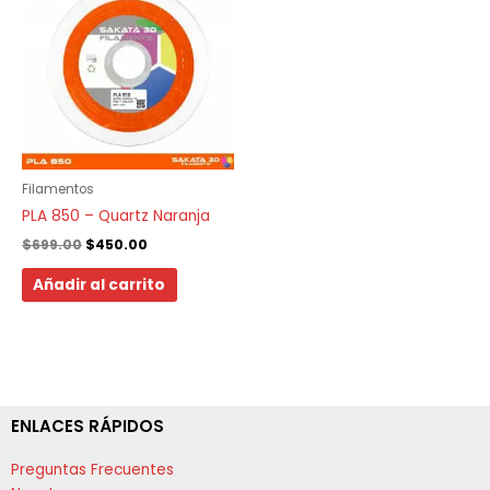
era:
es:
$699.00.
$450.00.
Filamentos
PLA 850 – Quartz Naranja
$
699.00
$
450.00
Añadir al carrito
ENLACES RÁPIDOS
Preguntas Frecuentes