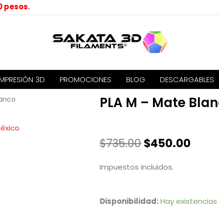
0 pesos.
IMPRESIÓN 3D
PROMOCIONES
BLOG
DESCARGABLES
PLA M – Mate Bla
lanco
El
El
$
735.00
$
450.00
precio
prec
original
actu
Impuestos incluidos.
era:
es:
$735.00.
$450
PLA
Disponibilidad:
Hay existencias
M