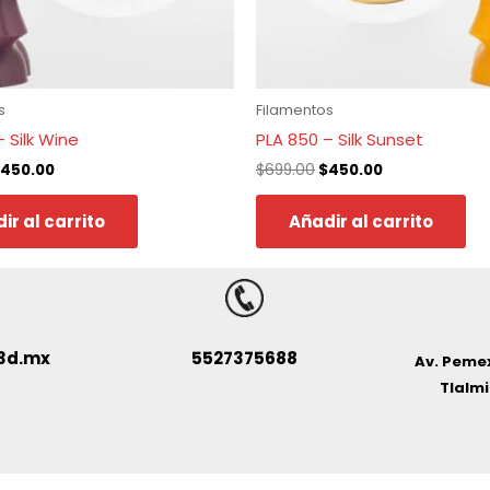
s
Filamentos
 Silk Wine
PLA 850 – Silk Sunset
450.00
$
699.00
$
450.00
ir al carrito
Añadir al carrito
3d.mx
5527375688
Av. Pemex
Tlalmi