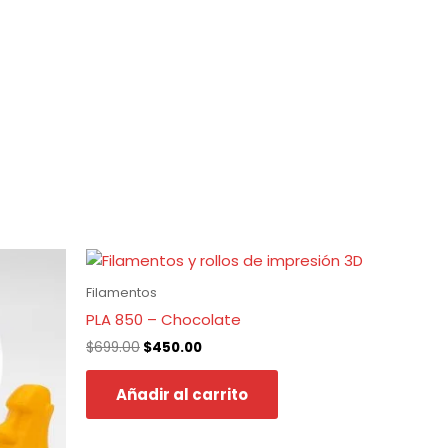
El
El
precio
precio
original
actual
Filamentos
era:
es:
PLA 850 – Chocolate
$699.00.
$450.00.
$
699.00
$
450.00
Añadir al carrito