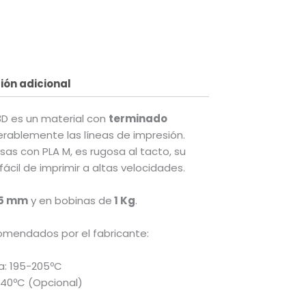
ión adicional
3D es un material con
terminado
derablemente las líneas de impresión.
sas con PLA M, es rugosa al tacto, su
fácil de imprimir a altas velocidades.
75 mm
y en bobinas de
1 Kg
.
omendados por el fabricante:
a: 195-205ºC
40ºC (Opcional)