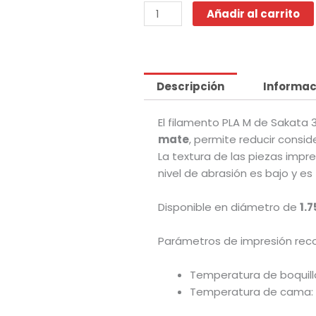
-
Añadir al carrito
Mate
Blanco
cantidad
Descripción
Informac
El filamento PLA M de Sakata 
mate
, permite reducir consi
La textura de las piezas impre
nivel de abrasión es bajo y es 
Disponible en diámetro de
1.
Parámetros de impresión rec
Temperatura de boquill
Temperatura de cama: 