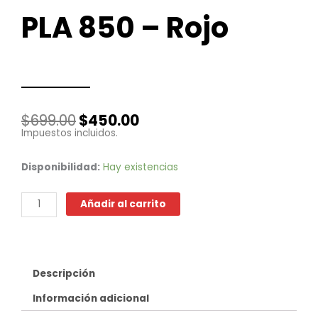
PLA 850 – Rojo
El
El
$
699.00
$
450.00
precio
precio
Impuestos incluidos.
original
actual
era:
es:
PLA
Disponibilidad:
Hay existencias
$699.00.
$450.00.
850
-
Añadir al carrito
Rojo
cantidad
Descripción
Información adicional