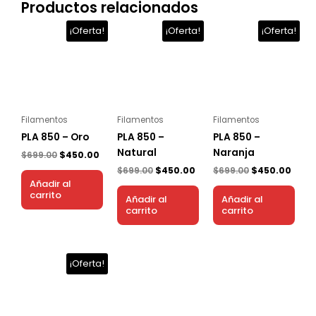
Productos relacionados
El
El
El
El
El
El
¡Oferta!
¡Oferta!
¡Oferta!
precio
precio
precio
precio
precio
preci
original
actual
original
actual
original
actu
era:
es:
era:
es:
era:
es:
$699.00.
$450.00.
$699.00.
$450.00.
$699.00.
$450.
Filamentos
Filamentos
Filamentos
PLA 850 – Oro
PLA 850 –
PLA 850 –
Natural
Naranja
$
699.00
$
450.00
$
699.00
$
450.00
$
699.00
$
450.00
Añadir al
carrito
Añadir al
Añadir al
carrito
carrito
El
El
¡Oferta!
precio
precio
original
actual
era:
es:
$699.00.
$450.00.