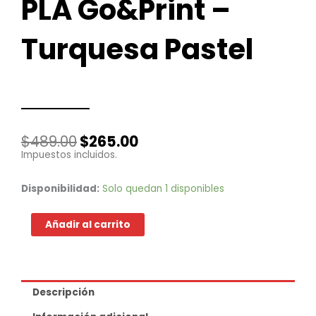
PLA Go&Print –
Turquesa Pastel
El
El
$
489.00
$
265.00
precio
precio
Impuestos incluidos.
original
actual
era:
es:
PLA
Disponibilidad:
Solo quedan 1 disponibles
$489.00.
$265.00.
Go&Print
-
Añadir al carrito
Turquesa
Pastel
cantidad
Descripción