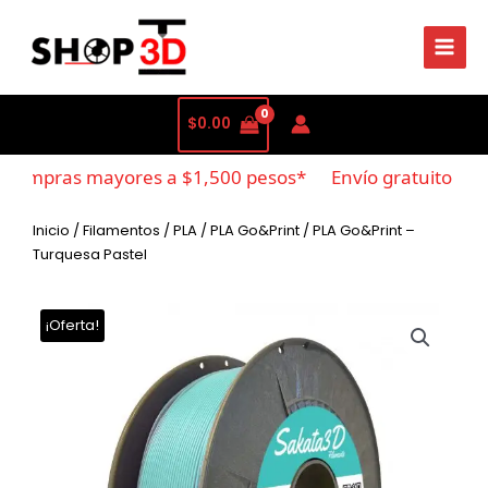
$
0.00
compras mayores a $1,500 pesos*
Envío gratuito en c
Inicio
/
Filamentos
/
PLA
/
PLA Go&Print
/ PLA Go&Print –
Turquesa Pastel
¡Oferta!