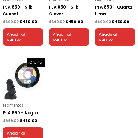
PLA 850 – Silk
PLA 850 – Silk
PLA 850 – Quartz
Sunset
Clover
Lima
$
699.00
$
450.00
$
699.00
$
450.00
$
699.00
$
450.00
Añadir al
Añadir al
Añadir al
carrito
carrito
carrito
El
El
¡Oferta!
precio
precio
original
actual
era:
es:
$699.00.
$450.00.
Filamentos
PLA 850 – Negro
$
699.00
$
450.00
Añadir al