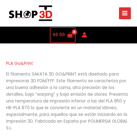
Ordenado
por
precio:
bajo
a
alto
$
0.00
PLA Go&Print
El filamento SAKATA 3D GO&PRINT está diseñado para
impresoras 3D FDM/FFF. Este filamento se caracteriza por
una buena adhesión a la cama, alta precisión de los
detalles, bajo “warping” y baja emisión de olores. Presenta
una temperatura de impresión inferior a las del PLA 850 y
HR-PLA 870 lo que le convierte en un material idóneo,
especialmente, para aquellos que se están iniciando en la
impresión 3D. Fabricado en España por POLIMERSIA GLOBAL
S.L.