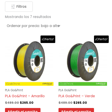
Filtros
Mostrando los 7 resultados
El
El
El
El
¡Oferta!
¡Oferta!
precio
precio
precio
precio
original
actual
original
actual
era:
es:
era:
es:
$489.00.
$265.00.
$489.00.
$265.00.
PLA Go&Print
PLA Go&Print
PLA Go&Print – Amarillo
PLA Go&Print – Verde
$
489.00
$
265.00
$
489.00
$
265.00
Añadir al carrito
Añadir al carrito