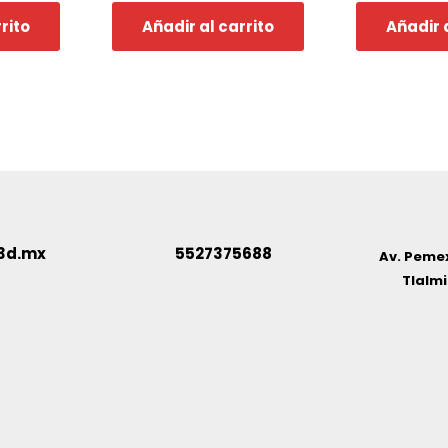
rito
Añadir al carrito
Añadir 
3d.mx
5527375688
Av. Pemex
Tlalmi