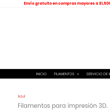
Ordenado
Envío gratuito en compras mayores a $1,50
por
precio:
bajo
a
alto
INICIO
FILAMENTOS
SERVICIO DE 
Azul
Filamentos para impresión 3D.