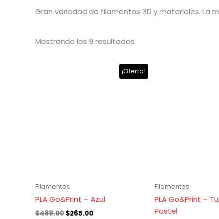
Gran variedad de filamentos 3D y materiales. La 
Mostrando los 9 resultados
El
El
El
El
¡Oferta!
precio
precio
precio
p
original
actual
original
a
era:
es:
era:
es
$489.00.
$265.00.
$489.00.
$
Filamentos
Filamentos
PLA Go&Print – Azul
PLA Go&Print – T
Pastel
$
489.00
$
265.00