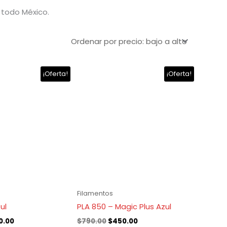
 todo México.
El
El
El
¡Oferta!
¡Oferta!
io
precio
precio
precio
inal
actual
original
actual
es:
era:
es:
.00.
$450.00.
$790.00.
$450.00.
Filamentos
ul
PLA 850 – Magic Plus Azul
0.00
$
790.00
$
450.00