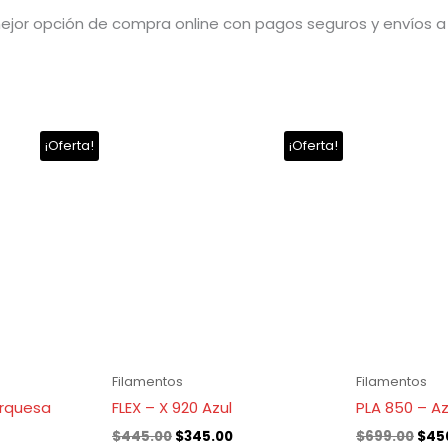
mejor opción de compra online con pagos seguros y envíos a
El
El
El
¡Oferta!
¡Oferta!
recio
precio
precio
prec
ctual
original
actual
orig
:
era:
es:
era:
265.00.
$445.00.
$345.00.
$699
Filamentos
Filamentos
urquesa
FLEX – X 920 Azul
PLA 850 – Az
$
445.00
$
345.00
$
699.00
$
45