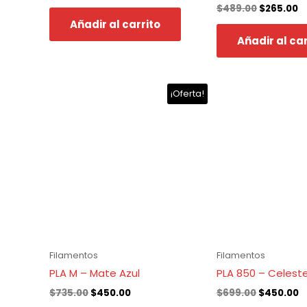
$
489.00
$
265.00
Añadir al carrito
Añadir al car
El
El
El
El
¡Oferta!
precio
precio
precio
p
original
actual
original
a
era:
es:
era:
e
$735.00.
$450.00.
$699.00.
$
Filamentos
Filamentos
PLA M – Mate Azul
PLA 850 – Celest
$
735.00
$
450.00
$
699.00
$
450.00