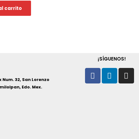
al carrito
¡SÍGUENOS!
Facebook
Linkedi
In
 Num. 32, San Lorenzo
milolpan, Edo. Mex.