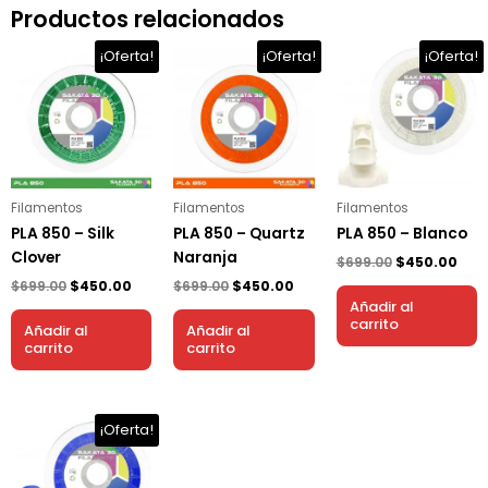
Productos relacionados
El
El
El
El
El
El
¡Oferta!
¡Oferta!
¡Oferta!
precio
precio
precio
precio
precio
prec
original
actual
original
actual
original
act
era:
es:
era:
es:
era:
es:
$699.00.
$450.00.
$699.00.
$450.00.
$699.00.
$450
Filamentos
Filamentos
Filamentos
PLA 850 – Silk
PLA 850 – Quartz
PLA 850 – Blanco
Clover
Naranja
$
699.00
$
450.00
$
699.00
$
450.00
$
699.00
$
450.00
Añadir al
carrito
Añadir al
Añadir al
carrito
carrito
El
El
¡Oferta!
precio
precio
original
actual
era:
es: