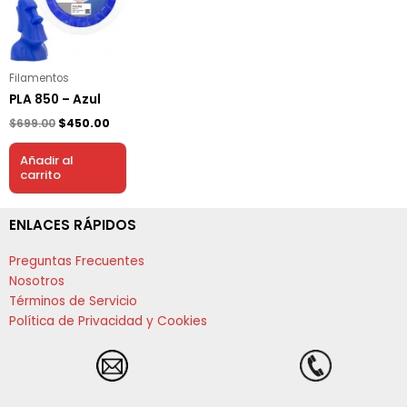
$699.00.
$450.00.
Filamentos
PLA 850 – Azul
$
699.00
$
450.00
Añadir al
carrito
ENLACES RÁPIDOS
Preguntas Frecuentes
Nosotros
Términos de Servicio
Política de Privacidad y Cookies