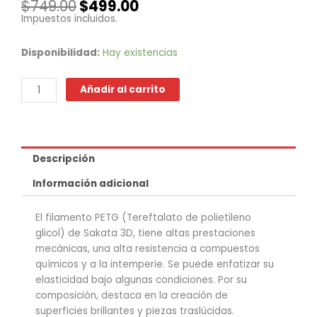
El
El
$
749.00
$
499.00
precio
precio
Impuestos incluidos.
original
actual
era:
es:
PETG
Disponibilidad:
Hay existencias
$749.00.
$499.00.
-
Zafiro
Añadir al carrito
cantidad
Descripción
Información adicional
El filamento PETG (Tereftalato de polietileno
glicol) de Sakata 3D, tiene altas prestaciones
mecánicas, una alta resistencia a compuestos
químicos y a la intemperie. Se puede enfatizar su
elasticidad bajo algunas condiciones. Por su
composición, destaca en la creación de
superficies brillantes y piezas traslúcidas.