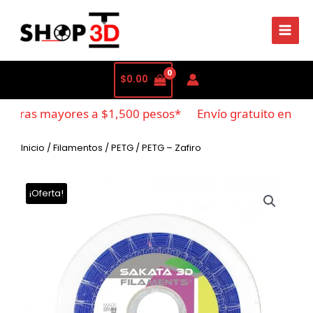
$
0.00
mpras mayores a $1,500 pesos*
Envío gratuito en com
Inicio
/
Filamentos
/
PETG
/ PETG – Zafiro
¡Oferta!