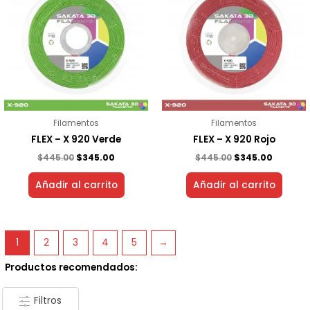
era:
es:
era:
es:
$445.00.
$345.00.
$445.00.
$345.00.
Filamentos
Filamentos
FLEX – X 920 Verde
FLEX – X 920 Rojo
$
445.00
$
345.00
$
445.00
$
345.00
Añadir al carrito
Añadir al carrito
1
2
3
4
5
→
Productos recomendados:
Filtros