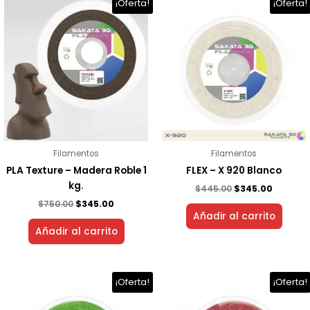
El
El
El
El
¡Oferta!
¡Oferta!
precio
precio
precio
precio
original
actual
original
actual
era:
es:
era:
es:
$750.00.
$345.00.
$445.00.
$345.00.
Filamentos
Filamentos
PLA Texture – Madera Roble 1
FLEX – X 920 Blanco
kg.
$
445.00
$
345.00
$
750.00
$
345.00
Añadir al carrito
Añadir al carrito
El
El
El
El
¡Oferta!
¡Oferta!
precio
precio
precio
precio
original
actual
original
actual