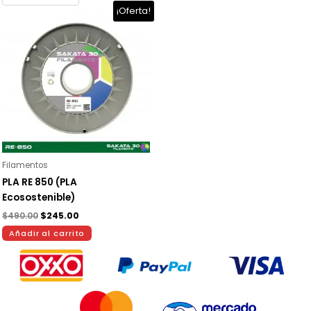
El
El
¡Oferta!
precio
precio
original
actual
era:
es:
$490.00.
$245.00.
Filamentos
PLA RE 850 (PLA
Ecosostenible)
$
490.00
$
245.00
Añadir al carrito