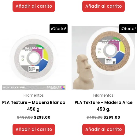
Añadir al carrito
Añadir al carrito
El
El
El
El
¡Oferta!
¡Oferta!
precio
precio
precio
precio
original
actual
original
actual
era:
es:
era:
es:
$499.00.
$299.00.
$499.00.
$299.00.
Filamentos
Filamentos
PLA Texture – Madera Blanco
PLA Texture – Madera Arce
450 g.
450 g.
$
499.00
$
299.00
$
499.00
$
299.00
Añadir al carrito
Añadir al carrito