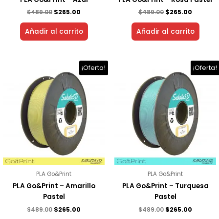
$
489.00
$
265.00
$
489.00
$
265.00
Añadir al carrito
Añadir al carrito
El
El
El
El
¡Oferta!
¡Oferta!
precio
precio
precio
precio
original
actual
original
actual
era:
es:
era:
es:
$489.00.
$265.00.
$489.00.
$265.00.
PLA Go&Print
PLA Go&Print
PLA Go&Print – Amarillo
PLA Go&Print – Turquesa
Pastel
Pastel
$
489.00
$
265.00
$
489.00
$
265.00