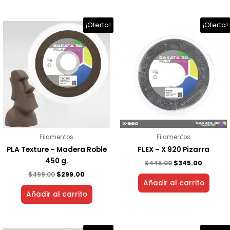
El
El
El
El
¡Oferta!
¡Oferta!
precio
precio
precio
precio
original
actual
original
actual
era:
es:
era:
es:
$499.00.
$299.00.
$445.00.
$345.00.
Filamentos
Filamentos
PLA Texture – Madera Roble
FLEX – X 920 Pizarra
450 g.
$
445.00
$
345.00
$
499.00
$
299.00
Añadir al carrito
Añadir al carrito