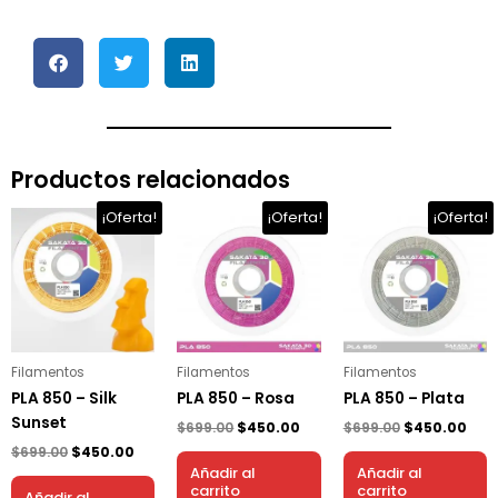
Productos relacionados
El
El
El
El
El
El
¡Oferta!
¡Oferta!
¡Oferta!
precio
precio
precio
precio
precio
prec
original
actual
original
actual
original
act
era:
es:
era:
es:
era:
es:
$699.00.
$450.00.
$699.00.
$450.00.
$699.00.
$450
Filamentos
Filamentos
Filamentos
PLA 850 – Silk
PLA 850 – Rosa
PLA 850 – Plata
Sunset
$
699.00
$
450.00
$
699.00
$
450.00
$
699.00
$
450.00
Añadir al
Añadir al
carrito
carrito
Añadir al