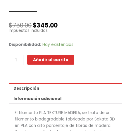
El
El
$
750.00
$
345.00
precio
precio
Impuestos incluidos.
original
actual
era:
es:
PLA
Disponibilidad:
Hay existencias
$750.00.
$345.00.
Texture
-
Añadir al carrito
Madera
Blanco
1
kg
Descripción
cantidad
Información adicional
El filamento PLA TEXTURE MADERA, se trata de un
filamento biodegradable fabricado por Sakata 3D
en PLA con alto porcentaje de fibras de madera.