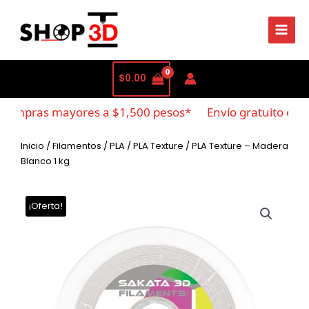
$
0.00
compras mayores a $1,500 pesos*
Envío gratuito en c
Inicio
/
Filamentos
/
PLA
/
PLA Texture
/ PLA Texture – Madera
Blanco 1 kg
¡Oferta!