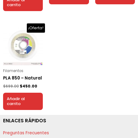
carrito
El
El
¡Oferta!
precio
precio
original
actual
era:
es:
$699.00.
$450.00.
Filamentos
PLA 850 – Natural
$
699.00
$
450.00
Añadir al
carrito
ENLACES RÁPIDOS
Preguntas Frecuentes