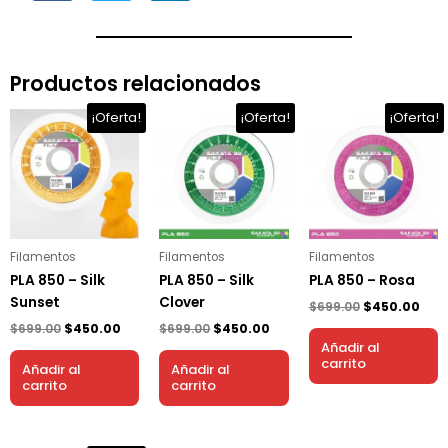
Productos relacionados
El
El
El
El
El
El
¡Oferta!
¡Oferta!
¡Oferta!
precio
precio
precio
precio
precio
prec
original
actual
original
actual
original
act
era:
es:
era:
es:
era:
es:
$699.00.
$450.00.
$699.00.
$450.00.
$699.00.
$450
Filamentos
Filamentos
Filamentos
PLA 850 – Silk
PLA 850 – Silk
PLA 850 – Rosa
Sunset
Clover
$
699.00
$
450.00
$
699.00
$
450.00
$
699.00
$
450.00
Añadir al
carrito
Añadir al
Añadir al
carrito
carrito