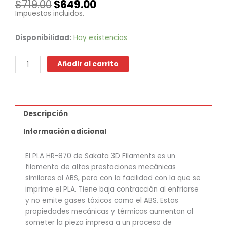
El
El
$
719.00
$
649.00
precio
precio
Impuestos incluidos.
original
actual
era:
es:
PLA
Disponibilidad:
Hay existencias
$719.00.
$649.00.
HR
870
Añadir al carrito
-
Gris
cantidad
Descripción
Información adicional
El PLA HR-870 de Sakata 3D Filaments es un
filamento de altas prestaciones mecánicas
similares al ABS, pero con la facilidad con la que se
imprime el PLA. Tiene baja contracción al enfriarse
y no emite gases tóxicos como el ABS. Estas
propiedades mecánicas y térmicas aumentan al
someter la pieza impresa a un proceso de