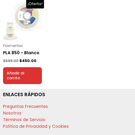
El
El
¡Oferta!
precio
precio
original
actual
era:
es:
$699.00.
$450.00.
Filamentos
PLA 850 – Blanco
$
699.00
$
450.00
Añadir al
carrito
ENLACES RÁPIDOS
Preguntas Frecuentes
Nosotros
Términos de Servicio
Política de Privacidad y Cookies