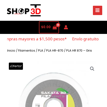
$
0.00
compras mayores a $1,500 pesos*
Envío gratuito en c
Inicio
/
Filamentos
/
PLA
/
PLA HR-870
/ PLA HR 870 – Gris
¡Oferta!