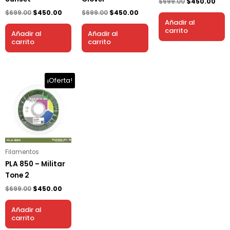
$
699.00
$
450.00
$
699.00
$
450.00
$
699.00
$
450.00
Añadir al
carrito
Añadir al
Añadir al
carrito
carrito
El
El
¡Oferta!
precio
precio
original
actual
era:
es:
$699.00.
$450.00.
Filamentos
PLA 850 – Militar
Tone 2
$
699.00
$
450.00
Añadir al
carrito