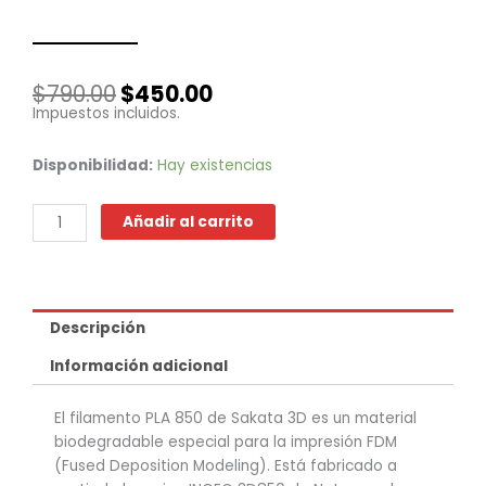
El
El
$
790.00
$
450.00
precio
precio
Impuestos incluidos.
original
actual
era:
es:
PLA
Disponibilidad:
Hay existencias
$790.00.
$450.00.
850
-
Añadir al carrito
Magic
Purple
cantidad
Descripción
Información adicional
El filamento PLA 850 de Sakata 3D es un material
biodegradable especial para la impresión FDM
(Fused Deposition Modeling). Está fabricado a