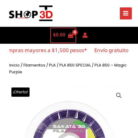
$
0.00
 compras mayores a $1,500 pesos*
Envío gratuito en 
Inicio
/
Filamentos
/
PLA
/
PLA 850 SPECIAL
/ PLA 850 – Magic
Purple
¡Oferta!