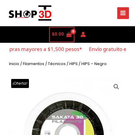
$
0.00
compras mayores a $1,500 pesos*
Envío gratuito en c
Inicio
/
Filamentos
/
Técnicos
/
HIPS
/ HIPS – Negro
¡Oferta!