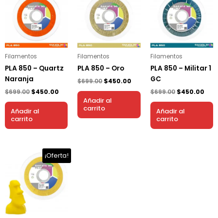
original
actual
original
actual
original
act
era:
es:
era:
es:
era:
es:
$699.00.
$450.00.
$699.00.
$450.00.
$699.00.
$450
Filamentos
Filamentos
Filamentos
PLA 850 – Quartz
PLA 850 – Oro
PLA 850 – Militar 1
Naranja
GC
$
699.00
$
450.00
$
699.00
$
450.00
$
699.00
$
450.00
Añadir al
carrito
Añadir al
Añadir al
carrito
carrito
El
El
¡Oferta!
precio
precio
original
actual
era:
es:
$699.00.
$450.00.