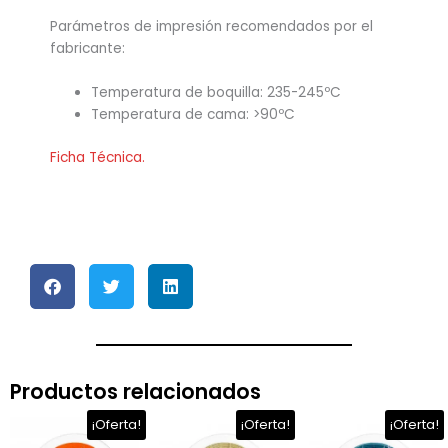
Parámetros de impresión recomendados por el
fabricante:
Temperatura de boquilla: 235-245ºC
Temperatura de cama: >90ºC
Ficha Técnica.
Productos relacionados
El
El
El
El
El
El
¡Oferta!
¡Oferta!
¡Oferta!
precio
precio
precio
precio
precio
prec