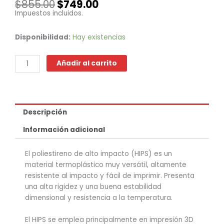
El
El
$
855.00
$
749.00
precio
precio
Impuestos incluidos.
original
actual
era:
es:
HIPS
Disponibilidad:
Hay existencias
$855.00.
$749.00.
-
Negro
Añadir al carrito
cantidad
Descripción
Información adicional
El poliestireno de alto impacto (HIPS) es un
material termoplástico muy versátil, altamente
resistente al impacto y fácil de imprimir. Presenta
una alta rigidez y una buena estabilidad
dimensional y resistencia a la temperatura.
El HIPS se emplea principalmente en impresión 3D