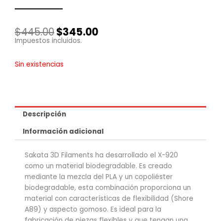
El
El
$
445.00
$
345.00
precio
precio
Impuestos incluidos.
original
actual
era:
es:
Sin existencias
$445.00.
$345.00.
Descripción
Información adicional
Sakata 3D Filaments ha desarrollado el X-920
como un material biodegradable. Es creado
mediante la mezcla del PLA y un copoliéster
biodegradable, esta combinación proporciona un
material con características de flexibilidad (Shore
A89) y aspecto gomoso. Es ideal para la
fabricación de piezas flexibles y que tengan una