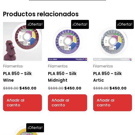
Productos relacionados
El
El
El
El
El
El
¡Oferta!
¡Oferta!
¡Oferta!
precio
precio
precio
precio
precio
prec
original
actual
original
actual
original
act
era:
es:
era:
es:
era:
es:
$699.00.
$450.00.
$699.00.
$450.00.
$699.00.
$450
Filamentos
Filamentos
Filamentos
PLA 850 – Silk
PLA 850 – Silk
PLA 850 – Silk
Wine
Midnight
Artic
$
699.00
$
450.00
$
699.00
$
450.00
$
699.00
$
450.00
Añadir al
Añadir al
Añadir al
carrito
carrito
carrito
El
El
¡Oferta!
precio
precio