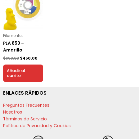
original
actual
era:
es:
$699.00.
$450.00.
Filamentos
PLA 850 –
Amarillo
$
699.00
$
450.00
Añadir al
carrito
ENLACES RÁPIDOS
Preguntas Frecuentes
Nosotros
Términos de Servicio
Política de Privacidad y Cookies