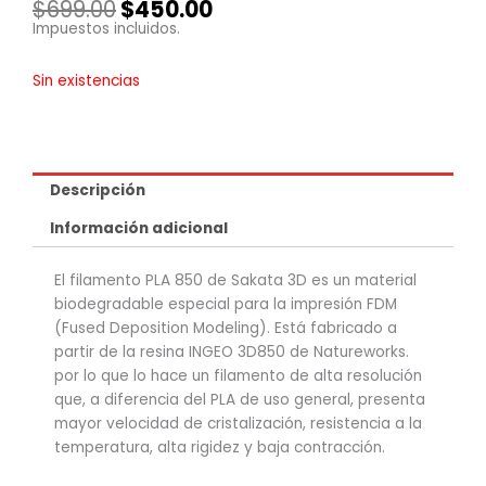
El
El
$
699.00
$
450.00
precio
precio
Impuestos incluidos.
original
actual
era:
es:
Sin existencias
$699.00.
$450.00.
Descripción
Información adicional
El filamento PLA 850 de Sakata 3D es un material
biodegradable especial para la impresión FDM
(Fused Deposition Modeling). Está fabricado a
partir de la resina INGEO 3D850 de Natureworks.
por lo que lo hace un filamento de alta resolución
que, a diferencia del PLA de uso general, presenta
mayor velocidad de cristalización, resistencia a la
temperatura, alta rigidez y baja contracción.