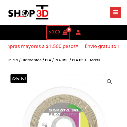
$
0.00
compras mayores a $1,500 pesos*
Envío gratuito en c
Inicio
/
Filamentos
/
PLA
/
PLA 850
/ PLA 850 – Marfil
¡Oferta!