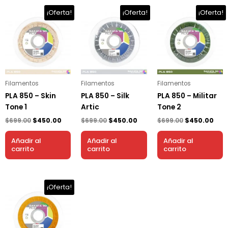
El
El
El
El
El
El
¡Oferta!
¡Oferta!
¡Oferta!
precio
precio
precio
precio
precio
prec
original
actual
original
actual
original
act
era:
es:
era:
es:
era:
es:
$699.00.
$450.00.
$699.00.
$450.00.
$699.00.
$450
Filamentos
Filamentos
Filamentos
PLA 850 – Skin
PLA 850 – Silk
PLA 850 – Militar
Tone 1
Artic
Tone 2
$
699.00
$
450.00
$
699.00
$
450.00
$
699.00
$
450.00
Añadir al
Añadir al
Añadir al
carrito
carrito
carrito
El
El
¡Oferta!
precio
precio
original
actual
era:
es:
$699.00.
$450.00.