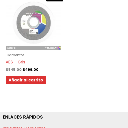
precio
precio
original
actual
era:
es:
$545.00.
$499.00.
Filamentos
ABS – Gris
$
545.00
$
499.00
Añadir al carrito
ENLACES RÁPIDOS