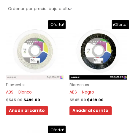
El
El
El
El
¡Oferta!
¡Oferta!
precio
precio
precio
precio
original
actual
original
actual
era:
es:
era:
es:
$545.00.
$499.00.
$545.00.
$499.00.
Filamentos
Filamentos
ABS – Blanco
ABS – Negro
$
545.00
$
499.00
$
545.00
$
499.00
Añadir al carrito
Añadir al carrito
El
El
¡Oferta!