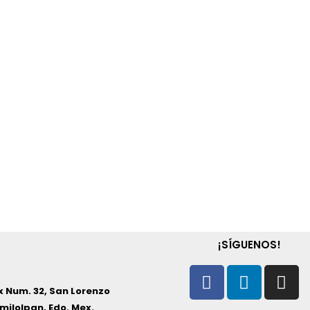
¡SÍGUENOS!
Facebook
Linkedi
In
 Num. 32, San Lorenzo
milolpan, Edo. Mex.