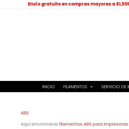
Ordenado
Envío gratuito en compras mayores a $1,50
por
precio:
bajo
a
alto
INICIO
FILAMENTOS
SERVICIO DE 
ABS
Aquí encontraras
filamentos ABS para impresoras