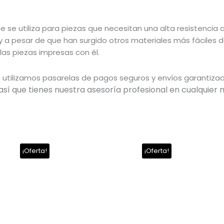
e se utiliza para piezas que necesitan una alta resistencia 
 y a pesar de que han surgido otros materiales más fáciles de
las piezas impresas con él.
utilizamos pasarelas de pagos seguros y envíos garantiza
así que tienes
nuestra asesoría profesional en cualquier 
El
El
¡Oferta!
¡Oferta!
recio
precio
precio
ctual
original
actual
s:
era:
es:
499.00.
$545.00.
$499.00.