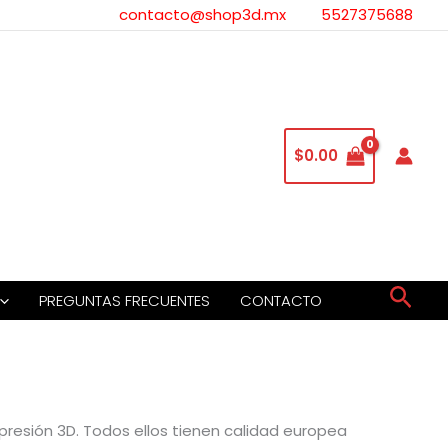
contacto@shop3d.mx
5527375688
$
0.00
Busc
PREGUNTAS FRECUENTES
CONTACTO
presión 3D. Todos ellos tienen calidad europea