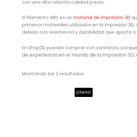
con una alta relación calidad precio.
El filamento ABS es un
material de impresión 3D
qu
primeros materiales utilizados en la impresión 3D,
debido a la resistencia y durabilidad que aporta a 
En Shop3D puedes comprar con confianza, porque 
de experiencia en el mundo de la impresión 3D, 
Mostrando los 3 resultados
El
El
El
El
¡Oferta!
precio
precio
precio
p
original
actual
original
a
era:
es:
era:
e
$545.00.
$499.00.
$545.00.
$