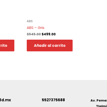
ABS
ABS – Gris
$
545.00
$
499.00
rito
Añadir al carrito
3d.mx
5527375688
Av. Pemex
Tlalmi